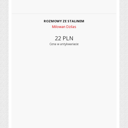
ROZMOWY ZE STALINEM
Milowan Dżilas
22
PLN
Cena w antykwariacie