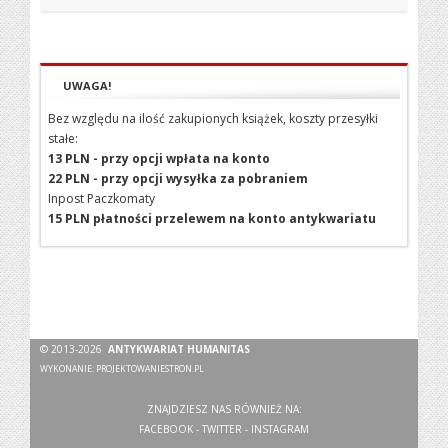
UWAGA!
Bez względu na ilość zakupionych książek, koszty przesyłki
stałe:
13 PLN - przy opcji wpłata na konto
22 PLN - przy opcji wysyłka za pobraniem
Inpost Paczkomaty
15 PLN płatności przelewem na konto antykwariatu
© 2013-2026
ANTYKWARIAT HUMANITAS
WYKONANIE:
PROJEKTOWANIESTRON.PL
ZNAJDZIESZ NAS RÓWNIEŻ NA:
FACEBOOK
-
TWITTER
-
INSTAGRAM