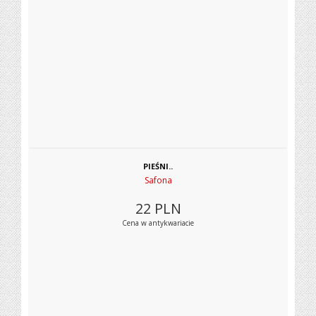
PIEŚNI..
Safona
22
PLN
Cena w antykwariacie