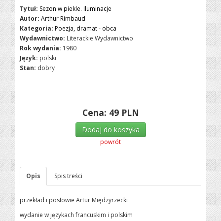
Tytuł:
Sezon w piekle. Iluminacje
Autor:
Arthur Rimbaud
Kategoria:
Poezja, dramat - obca
Wydawnictwo:
Literackie Wydawnictwo
Rok wydania:
1980
Język:
polski
Stan:
dobry
Cena:
49
PLN
Dodaj do koszyka
powrót
Opis
Spis treści
przekład i posłowie Artur Międzyrzecki
wydanie w językach francuskim i polskim