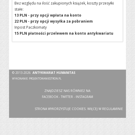
Bez względu na ilość zakupionych książek, koszty przesyłki
stałe:
13 PLN - przy opcji wpłata na konto
22 PLN - przy opcji wysyłka za pobraniem
Inpost Paczkomaty
15 PLN płatności przelewem na konto antykwariatu
© 2013-2026
ANTYKWARIAT HUMANITAS
WYKONANIE:
PROJEKTOWANIESTRON.PL
ZNAJDZIESZ NAS RÓWNIEŻ NA:
FACEBOOK
-
TWITTER
-
INSTAGRAM
STRONA WYKORZYSTUJE COOKIES. WIĘCEJ W
REGULAMINIE