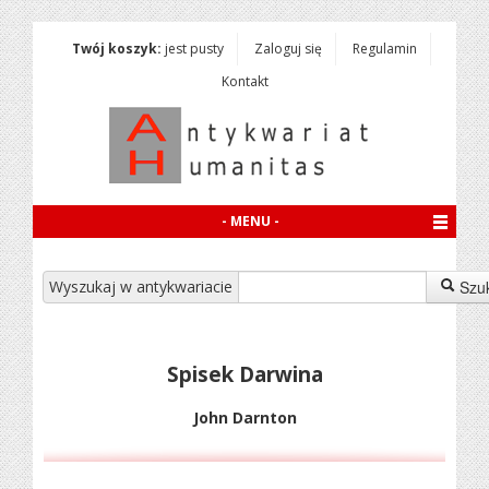
Twój koszyk:
jest pusty
Zaloguj się
Regulamin
Kontakt
- MENU -
Wyszukaj w antykwariacie
Szu
Spisek Darwina
John Darnton