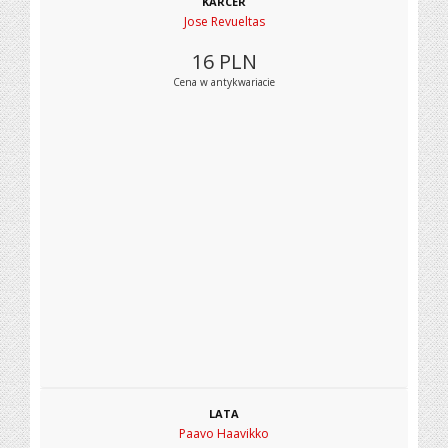
KARCER
Jose Revueltas
16
PLN
Cena w antykwariacie
LATA
Paavo Haavikko