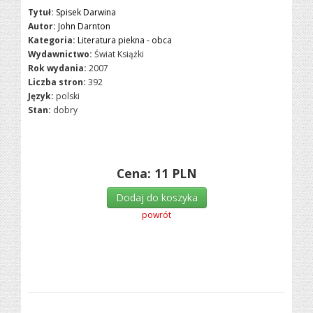
Tytuł:
Spisek Darwina
Autor:
John Darnton
Kategoria:
Literatura piekna - obca
Wydawnictwo:
Świat Książki
Rok wydania:
2007
Liczba stron:
392
Język:
polski
Stan:
dobry
Cena:
11
PLN
Dodaj do koszyka
powrót