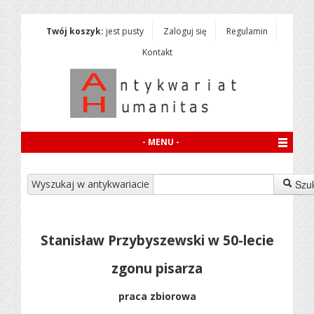
Twój koszyk:
jest pusty
Zaloguj się
Regulamin
Kontakt
- MENU -
Wyszukaj w antykwariacie
Szu
Stanisław Przybyszewski w 50-lecie
zgonu pisarza
praca zbiorowa