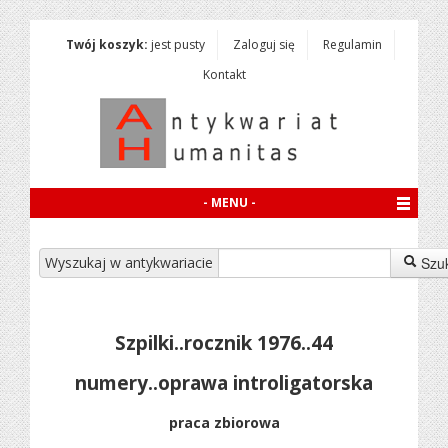
Twój koszyk:
jest pusty
Zaloguj się
Regulamin
Kontakt
- MENU -
Wyszukaj w antykwariacie
Szu
Szpilki..rocznik 1976..44
numery..oprawa introligatorska
praca zbiorowa