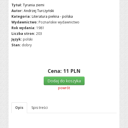
Tytuł:
Tyrania ziemi
Autor:
Andrzej Turczyński
Kategoria:
Literatura piekna - polska
Wydawnictwo:
Poznańskie wydawnictwo
Rok wydania:
1981
Liczba stron:
203
Język:
polski
Stan:
dobry
Cena:
11
PLN
Dodaj do koszyka
powrót
Opis
Spis treści