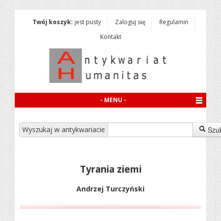
Twój koszyk:
jest pusty
Zaloguj się
Regulamin
Kontakt
- MENU -
Wyszukaj w antykwariacie
Szu
Tyrania ziemi
Andrzej Turczyński