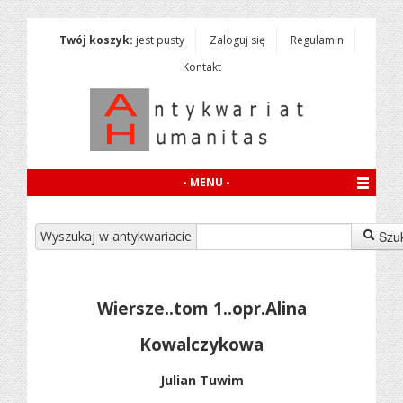
Twój koszyk:
jest pusty
Zaloguj się
Regulamin
Kontakt
- MENU -
Wyszukaj w antykwariacie
Szu
Wiersze..tom 1..opr.Alina
Kowalczykowa
Julian Tuwim