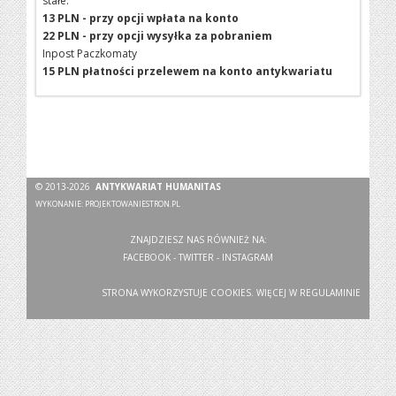
stałe:
13 PLN - przy opcji wpłata na konto
22 PLN - przy opcji wysyłka za pobraniem
Inpost Paczkomaty
15 PLN płatności przelewem na konto antykwariatu
© 2013-2026
ANTYKWARIAT HUMANITAS
WYKONANIE:
PROJEKTOWANIESTRON.PL
ZNAJDZIESZ NAS RÓWNIEŻ NA:
FACEBOOK
-
TWITTER
-
INSTAGRAM
STRONA WYKORZYSTUJE COOKIES. WIĘCEJ W
REGULAMINIE