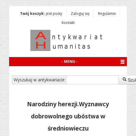
Twój koszyk:
jest pusty
Zaloguj się
Regulamin
Kontakt
- MENU -
Wyszukaj w antykwariacie
Szu
Narodziny herezji.Wyznawcy
dobrowolnego ubóstwa w
średniowieczu