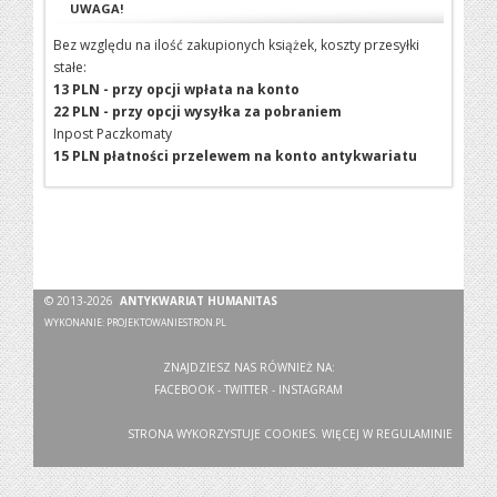
UWAGA!
Bez względu na ilość zakupionych książek, koszty przesyłki
stałe:
13 PLN - przy opcji wpłata na konto
22 PLN - przy opcji wysyłka za pobraniem
Inpost Paczkomaty
15 PLN płatności przelewem na konto antykwariatu
© 2013-2026
ANTYKWARIAT HUMANITAS
WYKONANIE:
PROJEKTOWANIESTRON.PL
ZNAJDZIESZ NAS RÓWNIEŻ NA:
FACEBOOK
-
TWITTER
-
INSTAGRAM
STRONA WYKORZYSTUJE COOKIES. WIĘCEJ W
REGULAMINIE