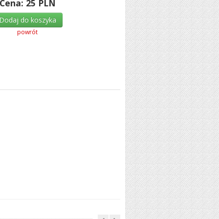
Cena:
25
PLN
Dodaj do koszyka
powrót