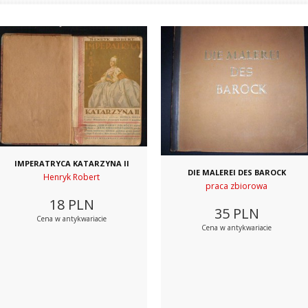
IMPERATRYCA KATARZYNA II
DIE MALEREI DES BAROCK
Henryk Robert
praca zbiorowa
18
PLN
35
PLN
Cena w antykwariacie
Cena w antykwariacie