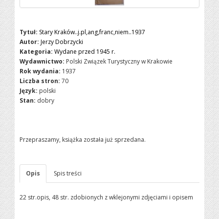
Tytuł:
Stary Kraków..j.pl,ang,franc,niem..1937
Autor:
Jerzy Dobrzycki
Kategoria:
Wydane przed 1945 r.
Wydawnictwo:
Polski Związek Turystyczny w Krakowie
Rok wydania:
1937
Liczba stron:
70
Język:
polski
Stan:
dobry
Przepraszamy, książka została już sprzedana.
Opis
Spis treści
22 str.opis, 48 str. zdobionych z wklejonymi zdjęciami i opisem