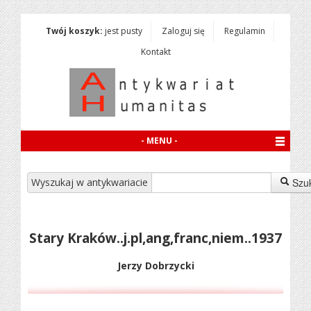
Twój koszyk:
jest pusty
Zaloguj się
Regulamin
Kontakt
- MENU -
Wyszukaj w antykwariacie
Szu
Stary Kraków..j.pl,ang,franc,niem..1937
Jerzy Dobrzycki