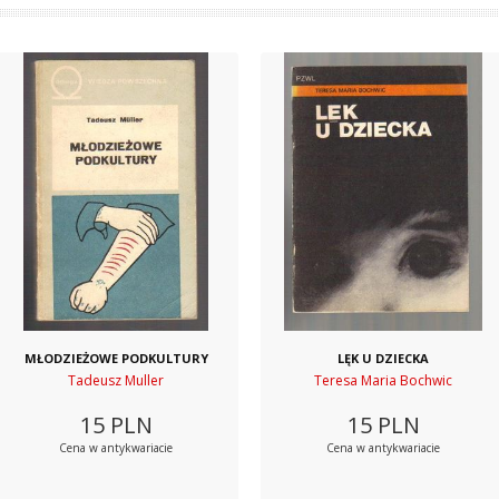
MŁODZIEŻOWE PODKULTURY
LĘK U DZIECKA
Tadeusz Muller
Teresa Maria Bochwic
15
PLN
15
PLN
Cena w antykwariacie
Cena w antykwariacie