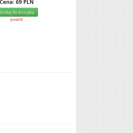
Cena:
69
PLN
Dodaj do koszyka
powrót