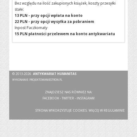
Bez względu na ilość zakupionych książek, koszty przesyłki
stałe:
13 PLN - przy opcji wpłata na konto
22 PLN - przy opcji wysyłka za pobraniem
Inpost Paczkomaty
15 PLN płatności przelewem na konto antykwariatu
© 2013-2026
ANTYKWARIAT HUMANITAS
WYKONANIE:
PROJEKTOWANIESTRON.PL
ZNAJDZIESZ NAS RÓWNIEŻ NA:
FACEBOOK
-
TWITTER
-
INSTAGRAM
STRONA WYKORZYSTUJE COOKIES. WIĘCEJ W
REGULAMINIE