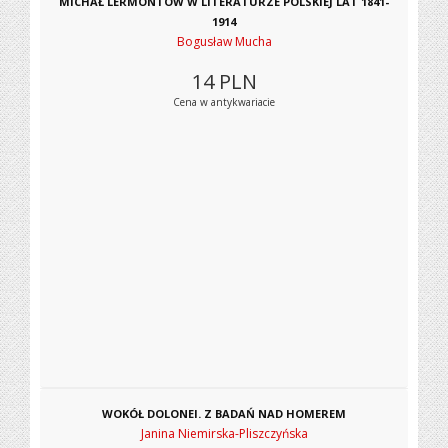
MICHAŁ LERMONTOW W LITERATURZE POLSKIEJ LAT 1841-
1914
Bogusław Mucha
14
PLN
Cena w antykwariacie
WOKÓŁ DOLONEI. Z BADAŃ NAD HOMEREM
Janina Niemirska-Pliszczyńska