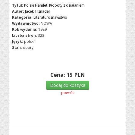
Tytuł:
Polski Hamlet. Kłopoty z działaniem
Autor:
Jacek Trznadel
Kategoria:
Literaturoznawstwo
Wydawnictwo:
NOWA
Rok wydania:
1989
Liczba stron:
323
Język:
polski
Stan:
dobry
Cena:
15
PLN
Dodaj do koszyka
powrót